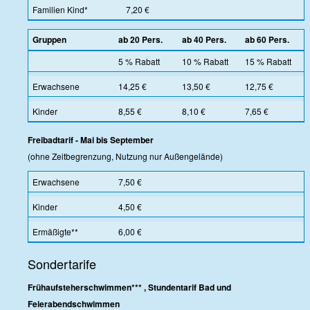
Familien Kind*
7,20 €
Gruppen
ab 20 Pers.
ab 40 Pers.
ab 60 Pers.
5 % Rabatt
10 % Rabatt
15 % Rabatt
Erwachsene
14,25 €
13,50 €
12,75 €
Kinder
8,55 €
8,10 €
7,65 €
Freibadtarif - Mai bis September
(ohne Zeitbegrenzung, Nutzung nur Außengelände)
Erwachsene
7,50 €
Kinder
4,50 €
Ermäßigte**
6,00 €
Sondertarife
Frühaufsteherschwimmen*** , Stundentarif Bad und
Feierabendschwimmen