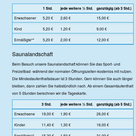
1 Std.
jede weitere ½ Std.
ganztägig (ab 3 Std.)
Erwachsener
5,20 €
2,60 €
15,00 €
Kind
5,20 €
1,20 €
9,00 €
Ermäßigte**
5,20 €
2,00 €
12,00 €
Saunalandschaft
Beim Besuch unsere Saunalandschaft können Sie das Sport- und
Freizeitbad -während der normalen Öffnungszeiten-kostenlos mit nutzen.
Die Mindestaufenthaltsdauer ist 3 Stunden. Gern können Sie auch länger
bleiben, dann zahlen Sie halbstündlich nach. Ab einem Gesamtaufenthalt
von 5 Stunden berechnen wir die Tageskarte.
3 Std.
jede weitere ½ Std.
ganztägig (ab 5 Std.)
Erwachsene
19,00 €
1,90 €
26,00 €
Kinder
11,40 €
1,30 €
16,00 €
Ermäßigte**
15,20 €
1,50 €
21,00 €