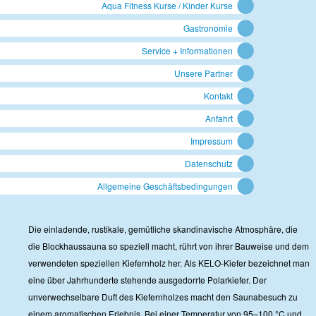
Aqua Fitness Kurse / Kinder Kurse
Gastronomie
Service + Informationen
Unsere Partner
Kontakt
Anfahrt
Impressum
Datenschutz
Allgemeine Geschäftsbedingungen
Die einladende, rustikale, gemütliche skandinavische Atmosphäre, die
die Blockhaussauna so speziell macht, rührt von ihrer Bauweise und dem
verwendeten speziellen Kiefernholz her. Als KELO-Kiefer bezeichnet man
eine über Jahrhunderte stehende ausgedorrte Polarkiefer. Der
unverwechselbare Duft des Kiefernholzes macht den Saunabesuch zu
einem aromatischen Erlebnis. Bei einer Temperatur von 95–100 °C und