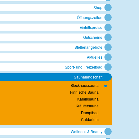
Shop
Öffnungszeiten
Eintrittspreise
Gutscheine
Stellenangebote
Aktuelles
Sport- und Freizeitbad
Saunalandschaft
Blockhaussauna
Finnische Sauna
Kaminsauna
Kräutersauna
Dampfbad
Caldarium
Wellness & Beauty